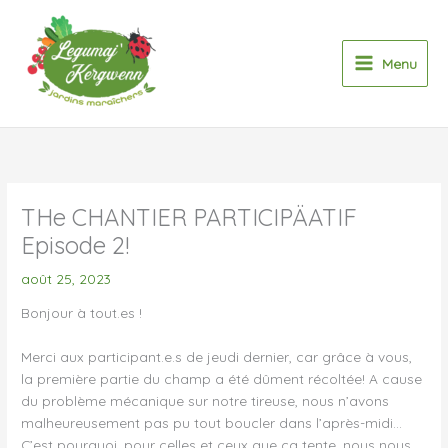
Aller
au
contenu
Menu
THe CHANTIER PARTICIPÄATIF
Episode 2!
août 25, 2023
Bonjour à tout.es !
Merci aux participant.e.s de jeudi dernier, car grâce à vous,
la première partie du champ a été dûment récoltée! A cause
du problème mécanique sur notre tireuse, nous n’avons
malheureusement pas pu tout boucler dans l’après-midi…
C’est pourquoi, pour celles et ceux que ça tente, nous nous