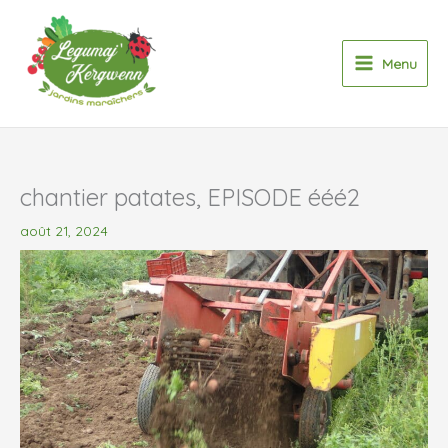
Aller
au
contenu
Menu
chantier patates, EPISODE ééé2
août 21, 2024