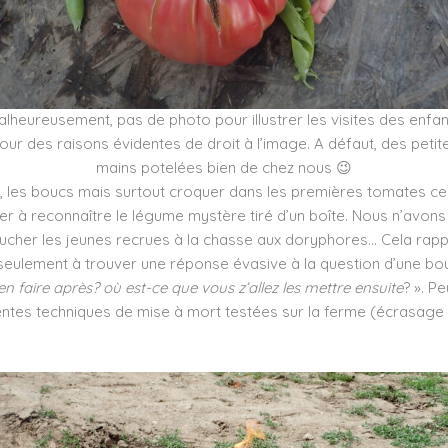
lheureusement, pas de photo pour illustrer les visites des enfan
our des raisons évidentes de droit à l’image. A défaut, des petit
mains potelées bien de chez nous 😉
s, les boucs mais surtout croquer dans les premières tomates ce
r à reconnaître le légume mystère tiré d’un boîte. Nous n’avons p
aucher les jeunes recrues à la chasse aux doryphores… Cela rap
 seulement à trouver une réponse évasive à la question d’une bou
en faire après? où est-ce que vous z’allez les mettre ensuite
? ». P
rentes techniques de mise à mort testées sur la ferme (écrasage