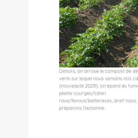
Dehors, on arrose le compost de d
verts sur lequel nous semons nos ca
(nouveauté 2023!), on épand du fumi
plante courges/céleri
rave/fenouil/betteraves…bref: nous
préparons l’automne.