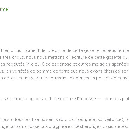
erme
s bien qu’au moment de la lecture de cette gazette, le beau temps
e très chaud, nous nous mettons à l’écriture de cette gazette au 
 redoutés Mildiou, Cladiosporose et autres maladies appréciant l’
 plus, les variétés de pomme de terre que nous avons choisies 
ien aérer les abris, tout en baissant les portes un peu lors des a
nous sommes paysans, difficile de faire l’impasse – et parlons plu
 être sur tous les fronts: semis (donc arrosage et surveillance), p
llage au foin, chasse aux doryphores, désherbages assis, debout,