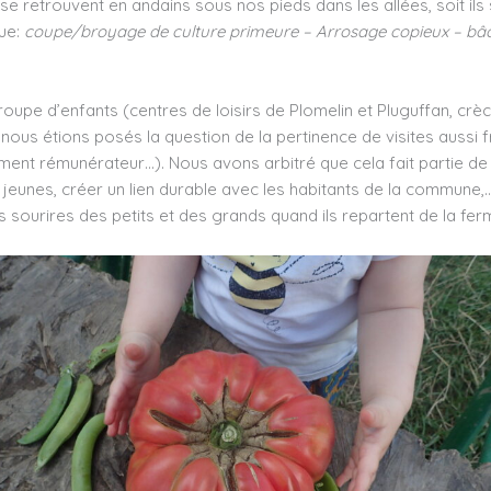
ls se retrouvent en andains sous nos pieds dans les allées, soit ils
ue:
coupe/broyage de culture primeure – Arrosage copieux – bâcha
roupe d’enfants (centres de loisirs de Plomelin et Pluguffan, crèc
 nous étions posés la question de la pertinence de visites aussi
aiment rémunérateur…). Nous avons arbitré que cela fait partie d
 jeunes, créer un lien durable avec les habitants de la commune,…e
 sourires des petits et des grands quand ils repartent de la fer