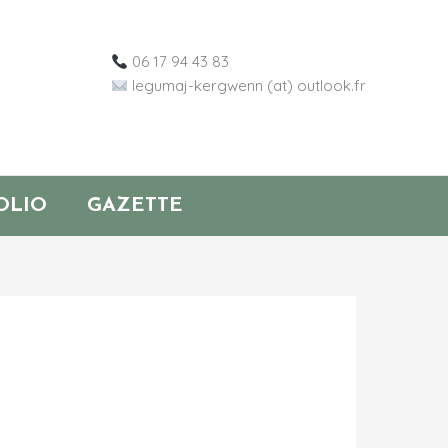
06 17 94 43 83
legumaj-kergwenn (at) outlook.fr
OLIO
GAZETTE