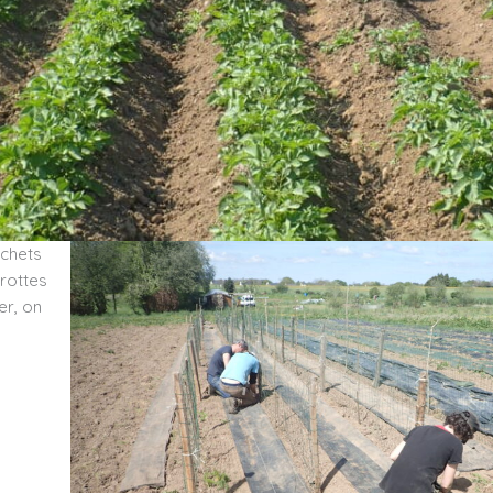
échets
rottes
er, on